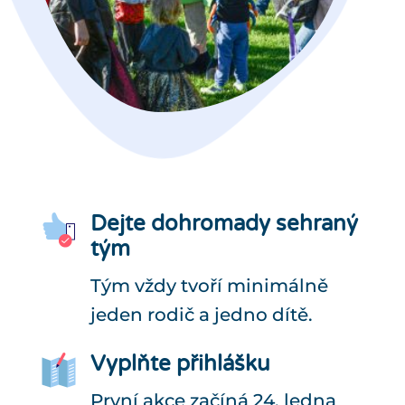
Dejte dohromady sehraný
tým
Tým vždy tvoří minimálně
jeden rodič a jedno dítě.
Vyplňte přihlášku
První akce začíná 24. ledna