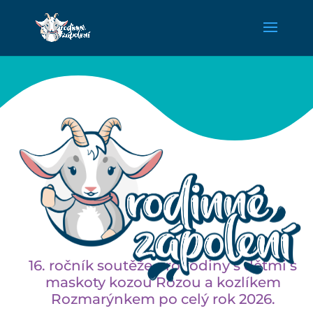
16. ročník soutěže pro rodiny s dětmi s
maskoty kozou Rózou a kozlíkem
Rozmarýnkem po celý rok 2026.