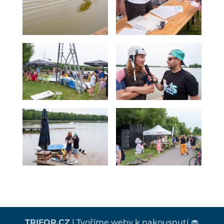
TRIFOR.CZ
| Tvoříme weby k nakousnutí 🧁