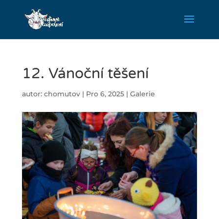
12. Vánoční těšení
autor:
chomutov
|
Pro 6, 2025
|
Galerie